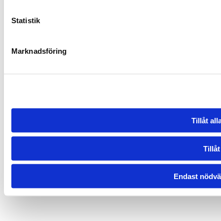
Statistik
Marknadsföring
Tillåt al
Tillåt
Endast nödvä