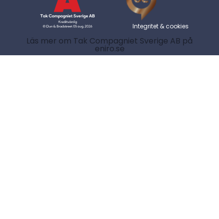
Integritet & cookies
Läs mer om Tak Compagniet Sverige AB på
eniro.se