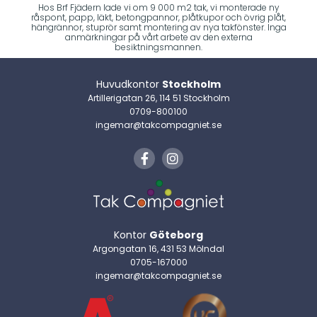
Hos Brf Fjädern lade vi om 9 000 m2 tak, vi monterade ny
råspont, papp, läkt, betongpannor, plåtkupor och övrig plåt,
hängrännor, stuprör samt montering av nya takfönster. Inga
anmärkningar på vårt arbete av den externa
besiktningsmannen.
Huvudkontor
Stockholm
Artillerigatan 26, 114 51 Stockholm
0709-800100
ingemar@takcompagniet.se
Kontor
Göteborg
Argongatan 16, 431 53 Mölndal
0705-167000
ingemar@takcompagniet.se