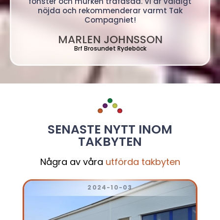
fönster och murken träfasad. Vi är väldigt
nöjda och rekommenderar varmt Tak
Compagniet!
MARLEN JOHNSSON
Brf Brosundet Rydebäck
SENASTE NYTT INOM
TAKBYTEN
Några av våra
utförda takbyten
2024-10-03