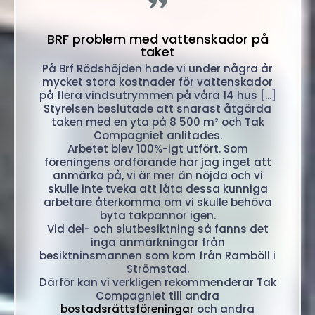
"
BRF problem med vattenskador på
taket
På Brf Rödshöjden hade vi under några år
mycket stora kostnader för vattenskador
på flera vindsutrymmen på våra 14 hus [...]
Styrelsen beslutade att snarast åtgärda
taken med en yta på 8 500 m² och Tak
Compagniet anlitades.
Arbetet blev 100%-igt utfört. Som
föreningens ordförande har jag inget att
anmärka på, vi är mer än nöjda och vi
skulle inte tveka att låta dessa kunniga
arbetare återkomma om vi skulle behöva
byta takpannor igen.
Vid del- och slutbesiktning så fanns det
inga anmärkningar från
besiktninsmannen som kom från Ramböll i
Strömstad.
Därför kan vi verkligen rekommenderar Tak
Compagniet till andra
bostadsrättsföreningar
och andra