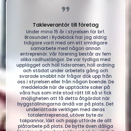
"
Takleverantör till företag
Under mina 15 år i styrelsen för brf.
Brosundet i Rydebäck har jag aldrig
tidigare varit med om ett smidigare
samarbete med någon annan
entreprenör. Vår förening består av fem
olika radhuslängor. De var tydliga med
upplägget och höll tidsramen, höll ordning
och städat under arbetets gång och
svarade snabbt när frågor dök upp från
oss i styrelsen eller från någon boende. De
meddelade när de upptäckte saker på
våra hus som inte stod rätt till så vi fick
möjligheten att få detta åtgärdat när
byggställningarna ändå var på plats. Det
underlättade verkligen med deras
totalentreprenad, utöver byte av
takpannor, läkt och papp utförde de allt
plåtarbete på plats. De bytte även dåliga