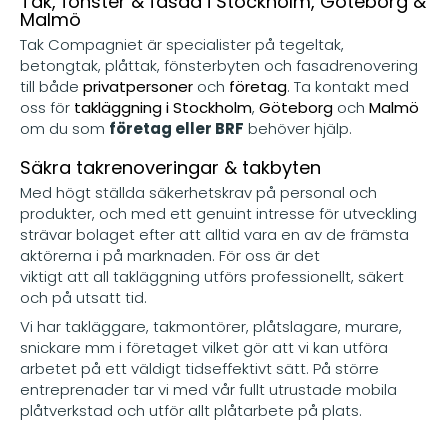
Tak, fönster & fasad i Stockholm, Göteborg &
Malmö
Tak Compagniet är specialister på tegeltak,
betongtak, plåttak, fönsterbyten och fasadrenovering
till både
privatpersoner
och
företag
. Ta kontakt med
oss för
takläggning i Stockholm
,
Göteborg
och
Malmö
om du som
företag eller BRF
behöver hjälp.
Säkra takrenoveringar & takbyten
Med högt ställda säkerhetskrav på personal och
produkter, och med ett genuint intresse för utveckling
strävar bolaget efter att alltid vara en av de främsta
aktörerna i på marknaden. För oss är det
viktigt att all takläggning utförs professionellt, säkert
och på utsatt tid.
Vi har takläggare, takmontörer, plåtslagare, murare,
snickare mm i företaget vilket gör att vi kan utföra
arbetet på ett väldigt tidseffektivt sätt. På större
entreprenader tar vi med vår fullt utrustade mobila
plåtverkstad och utför allt plåtarbete på plats.