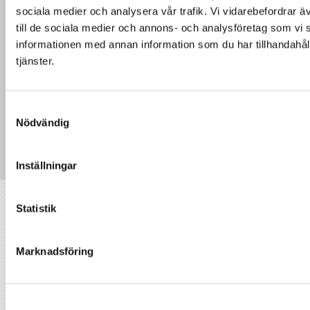
sociala medier och analysera vår trafik. Vi vidarebefordrar ä
till de sociala medier och annons- och analysföretag som vi
informationen med annan information som du har tillhandahåll
tjänster.
Samtyckesval
Nödvändig
Inställningar
Statistik
VÅRA KONTOR
Vi utför
takbyte
, takrenovering och annan
Marknadsföring
reparation på taket i bland annat
Malmö
,
Göteborg
och
Stockholm
. Vi har lång erfarenhet
och strävar alltid efter högsta kvalitet i vårt
arbete.