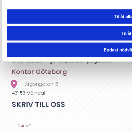
Huvudkontor Stockholm
Tillåt al
Artillerigatan 26
114 51 Stockholm
Tillåt
08-667 07 20
Endast nödvä
Ingemar Johansson
0709-800100 • ingemar@takcompagniet.se
Kontor Göteborg
Argongatan 16
431 53 Mölndal
SKRIV TILL OSS
Namn*