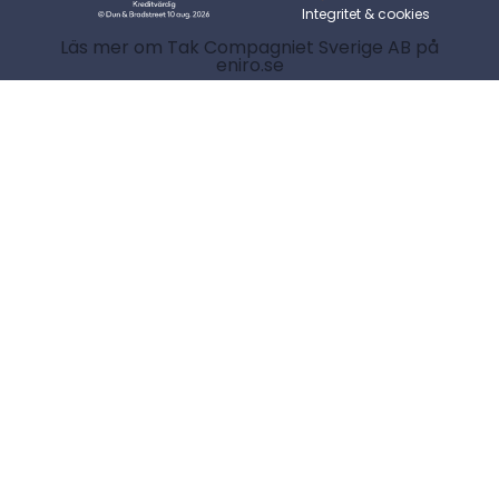
Integritet & cookies
Läs mer om Tak Compagniet Sverige AB på
eniro.se