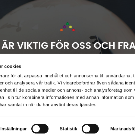
 ÄR VIKTIG FÖR OSS OCH FR
 alltid upplever att såväl produkter som övriga åtagand
ppnås genom ett kvalitetsstyrt och väl genomfört miljöarb
r cookies
 aktiviteter i vår organisation resulterar i nöjda kunder
rare för att anpassa innehållet och annonserna till användarna, t
er och analysera vår trafik. Vi vidarebefordrar även sådana ident
Miljöarbetet en förutsättning i vår verksamhet
 enhet till de sociala medier och annons- och analysföretag som 
r värdegrund i miljöplanen tillsammans med kretsloppspri
 i sin tur kombinera informationen med annan information som
rationsprincipen. Miljöplanen berör i första hand Tak C
e har samlat in när du har använt deras tjänster.
an på den yttre miljön. Arbetsmiljön beaktas i beslut om 
r att helhetssynen på vårt miljöarbetet och att vi integr
förutsättning i all verksamhet.
Inställningar
Statistik
Marknadsfö
 få ert förtroende att leverera framtidens tak, red