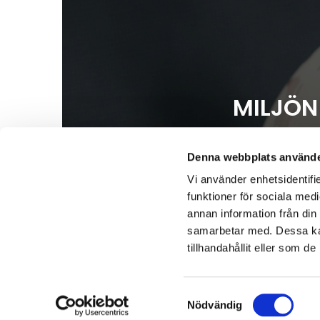
MILJÖN
Det är viktigt att våra kunder
ställda förväntningar. Detta u
Denna webbplats använde
tillsammans med alla andra
Vi använder enhetsidentifie
funktioner för sociala medi
annan information från din
Miljö – Hälsoperspektivet utgö
samarbetar med. Dessa kan
produktvalsprincipen och integ
tillhandahållit eller som d
dess påverk
Tak Compagniet säkerställe
Samtyckesval
Nödvändig
Låt oss