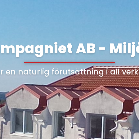
mpagniet AB - Milj
är en naturlig förutsättning i all ve