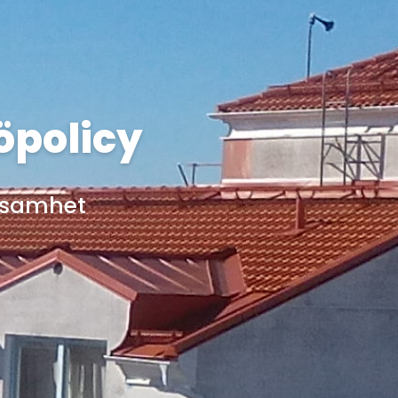
öpolicy
rksamhet