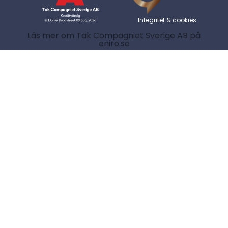
Integritet & cookies
Läs mer om Tak Compagniet Sverige AB på
eniro.se