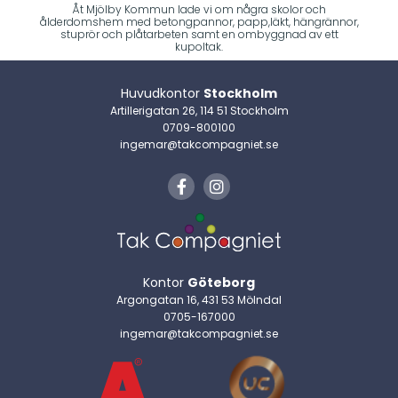
Åt Mjölby Kommun lade vi om några skolor och
ålderdomshem med betongpannor, papp,läkt, hängrännor,
stuprör och plåtarbeten samt en ombyggnad av ett
kupoltak.
Huvudkontor
Stockholm
Artillerigatan 26, 114 51 Stockholm
0709-800100
ingemar@takcompagniet.se
Kontor
Göteborg
Argongatan 16, 431 53 Mölndal
0705-167000
ingemar@takcompagniet.se