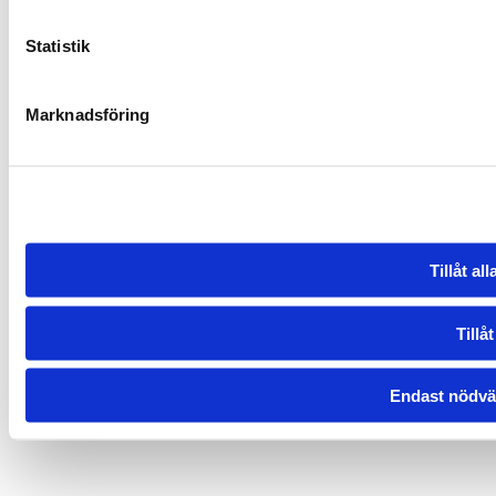
Statistik
Marknadsföring
Tillåt al
Tillåt
Endast nödvä