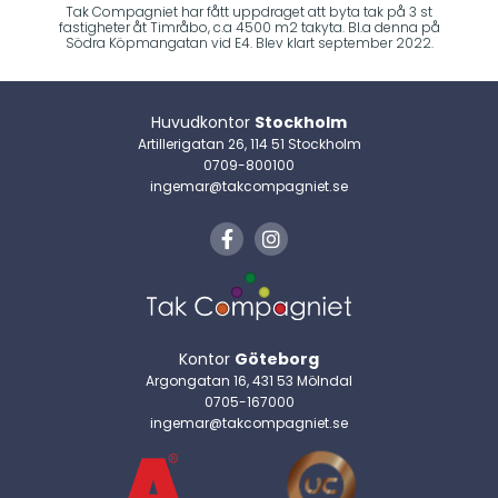
Tak Compagniet har fått uppdraget att byta tak på 3 st
fastigheter åt Timråbo, c.a 4500 m2 takyta. Bl.a denna på
Södra Köpmangatan vid E4. Blev klart september 2022.
Huvudkontor
Stockholm
Artillerigatan 26, 114 51 Stockholm
0709-800100
ingemar@takcompagniet.se
Kontor
Göteborg
Argongatan 16, 431 53 Mölndal
0705-167000
ingemar@takcompagniet.se