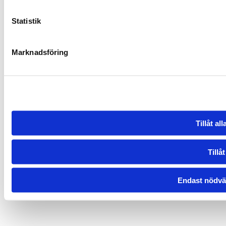
Statistik
Marknadsföring
Tillåt al
Tillåt
Endast nödvä