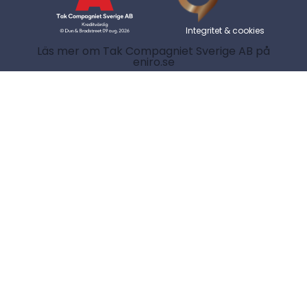
Integritet & cookies
Läs mer om Tak Compagniet Sverige AB på
eniro.se